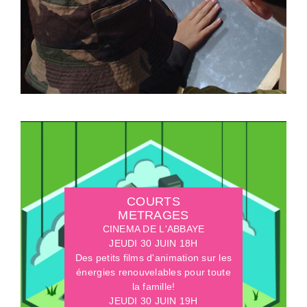
COURTS
METRAGES
CINEMA DE L'ABBAYE
JEUDI 30 JUIN 18H
Des petits films d'animation sur les
énergies renouvelables pour toute
la famille!
JEUDI 30 JUIN 19H