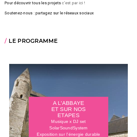
Pour découvrir tous les projets
c’est par ici !
Soutenez-nous : partagez sur le réseaux sociaux
/
LE PROGRAMME
A L'ABBAYE
ET SUR NOS
ETAPES
Musique x DJ set
SolarSoundSystem
Exposition sur l'énergie durable