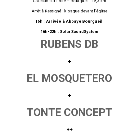
Coteaux-sur-Loire – Bourgueil : 15,3 km
Arrêt à Restigné : kiosque devant l’église
16h : Arrivée à Abbaye Bourgueil
16h-22h : SolarSoundSystem
RUBENS DB
+
EL MOSQUETERO
+
TONTE CONCEPT
+
+