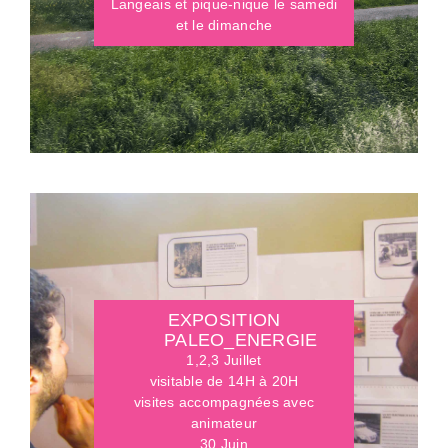
Langeais et pique-nique le samedi
et le dimanche
EXPOSITION
PALEO_ENERGIE
1,2,3 Juillet
visitable de 14H à 20H
visites accompagnées avec
animateur
30 Juin