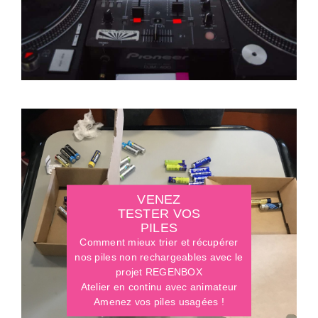
VENEZ
TESTER VOS
PILES
Comment mieux trier et récupérer
nos piles non rechargeables avec le
projet REGENBOX
Atelier en continu avec animateur
Amenez vos piles usagées !