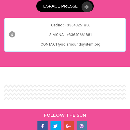
ESPACE PRESSE
Cedric
:
+33648251856
SIMONA : +33640661881
CONTACT@solarsoundsystem.org
FOLLOW THE SUN