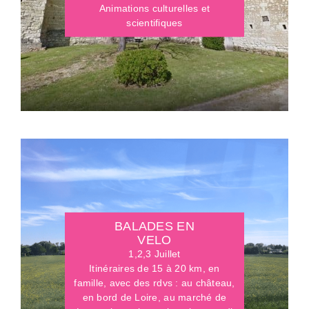
Animations culturelles et
scientifiques
BALADES EN
VELO
1,2,3 Juillet
Itinéraires de 15 à 20 km, en
famille, avec des rdvs : au château,
en bord de Loire, au marché de