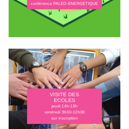
conférence PALEO-ENERGETIQUE
VISITE DES
ECOLES
jeudi 14h-18h
vendredi 9h30-12h30
sur inscription